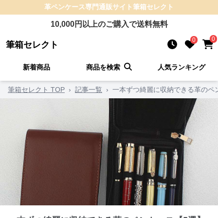
革ペンケース
専門通販サイト
筆箱セレクト
10,000
円以上のご購入で送料無料
0
0
筆箱セレクト
新着商品
商品を検索
人気ランキング
筆箱セレクト TOP
›
記事一覧
›
一本ずつ綺麗に収納できる革のペ