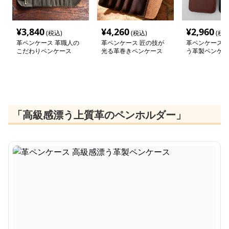
¥
3,840
¥
4,260
¥
2,960
(税込)
(税込)
(税込
革ペンケース 革職人の
革ペンケース 匠の技が
革ペンケース 
こだわりペンケース
光る革巻きペンケース
う革製ペンケー
「高級感漂う上質革のペンホルダー」