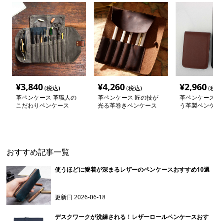
¥
3,840
¥
4,260
¥
2,960
(税込)
(税込)
(税込
革ペンケース 革職人の
革ペンケース 匠の技が
革ペンケース 
こだわりペンケース
光る革巻きペンケース
う革製ペンケー
おすすめ記事一覧
使うほどに愛着が深まるレザーのペンケースおすすめ10選
更新日
2026-06-18
デスクワークが洗練される！レザーロールペンケースおす