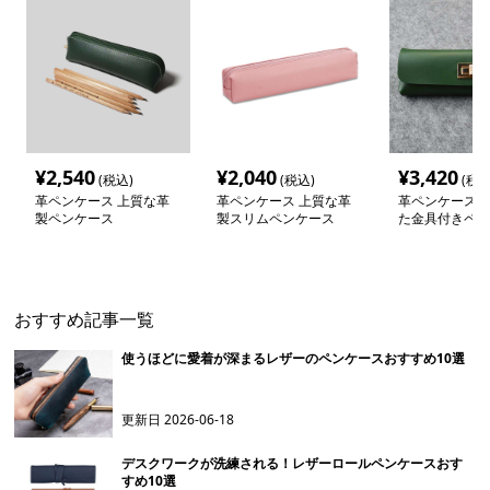
¥
2,540
¥
2,040
¥
3,420
(税込)
(税込)
(税込
革ペンケース 上質な革
革ペンケース 上質な革
革ペンケース 
製ペンケース
製スリムペンケース
た金具付きペン
おすすめ記事一覧
使うほどに愛着が深まるレザーのペンケースおすすめ10選
更新日
2026-06-18
デスクワークが洗練される！レザーロールペンケースおす
すめ10選