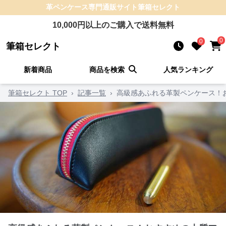
革ペンケース
専門通販サイト
筆箱セレクト
10,000
円以上のご購入で送料無料
0
0
筆箱セレクト
新着商品
商品を検索
人気ランキング
筆箱セレクト TOP
›
記事一覧
›
高級感あふれる革製ペンケース！