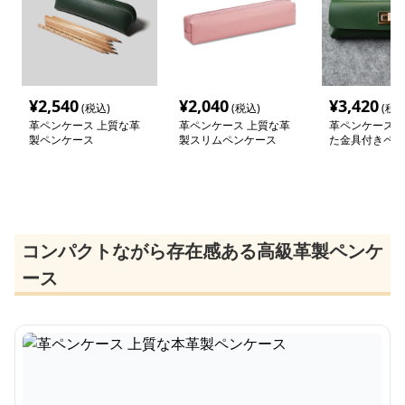
¥
2,540
¥
2,040
¥
3,420
(税込)
(税込)
(税込
革ペンケース 上質な革
革ペンケース 上質な革
革ペンケース 
製ペンケース
製スリムペンケース
た金具付きペン
コンパクトながら存在感ある高級革製ペンケ
ース