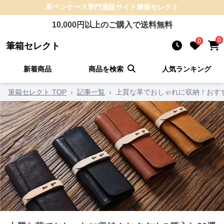
革ペンケース
専門通販サイト
筆箱セレクト
10,000
円以上のご購入で送料無料
0
0
筆箱セレクト
新着商品
商品を検索
人気ランキング
筆箱セレクト TOP
›
記事一覧
›
上質な革でおしゃれに収納！おすす