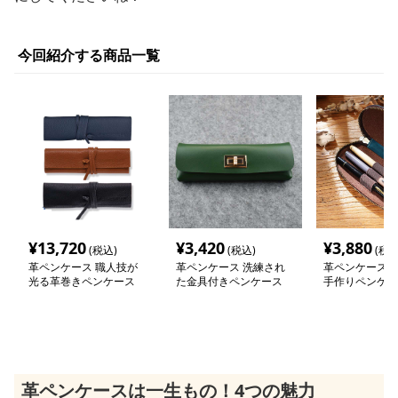
今回紹介する商品一覧
¥
13,720
¥
3,420
¥
3,880
(税込)
(税込)
(税込
革ペンケース 職人技が
革ペンケース 洗練され
革ペンケース 
光る革巻きペンケース
た金具付きペンケース
手作りペンケー
革ペンケースは一生もの！4つの魅力