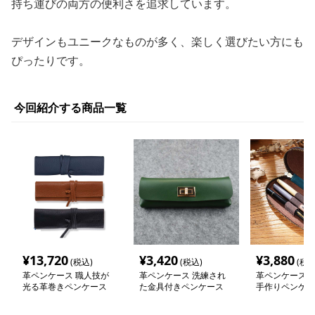
持ち運びの両方の便利さを追求しています。
デザインもユニークなものが多く、楽しく選びたい方にも
ぴったりです。
今回紹介する商品一覧
¥
13,720
¥
3,420
¥
3,880
(税込)
(税込)
(税込
革ペンケース 職人技が
革ペンケース 洗練され
革ペンケース 
光る革巻きペンケース
た金具付きペンケース
手作りペンケー