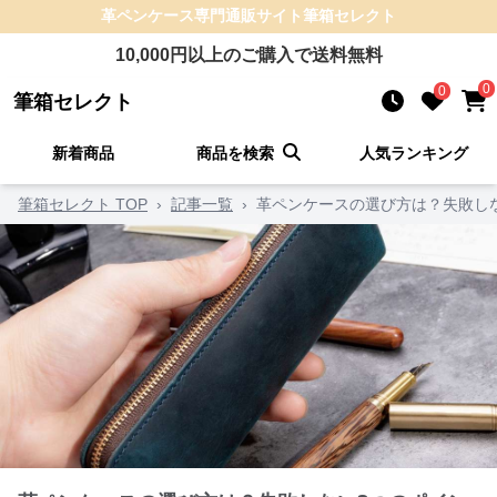
革ペンケース
専門通販サイト
筆箱セレクト
10,000
円以上のご購入で送料無料
0
0
筆箱セレクト
新着商品
商品を検索
人気ランキング
筆箱セレクト TOP
›
記事一覧
›
革ペンケースの選び方は？失敗し