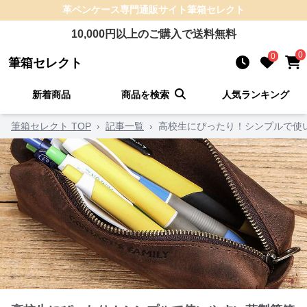
革ペンケース
専門通販サイト
筆箱セレクト
10,000
円以上のご購入で送料無料
0
0
筆箱セレクト
新着商品
商品を検索
人気ランキング
筆箱セレクト TOP
›
記事一覧
›
高校生にぴったり！シンプルで使