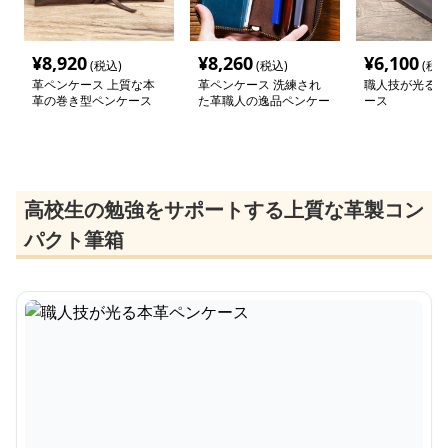
¥
8,920
¥
8,260
¥
6,100
(税込)
(税込)
(税込
革ペンケース 上質な本
革ペンケース 洗練され
職人技が光る本
革の巻き型ペンケース
た革職人の逸品ペンケー
ース
ス
高校生の勉強をサポートする上質な革製コン
パクト筆箱