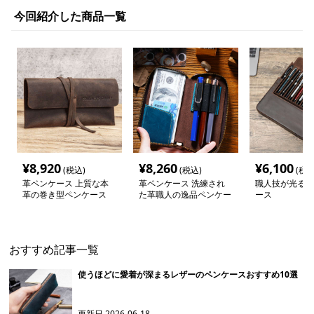
今回紹介した商品一覧
¥
8,920
¥
8,260
¥
6,100
(税込)
(税込)
(税込
革ペンケース 上質な本
革ペンケース 洗練され
職人技が光る本
革の巻き型ペンケース
た革職人の逸品ペンケー
ース
ス
おすすめ記事一覧
使うほどに愛着が深まるレザーのペンケースおすすめ10選
更新日
2026-06-18