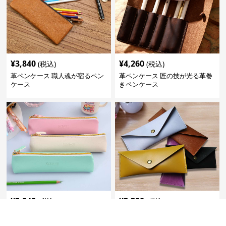
¥
3,840
¥
4,260
(税込)
(税込)
革ペンケース 職人魂が宿るペン
革ペンケース 匠の技が光る革巻
ケース
きペンケース
¥
2,040
¥
2,200
(税込)
(税込)
革ペンケース モダンスリムペン
革ペンケース 上質な革の三角形
ケース
封筒型ペンケース