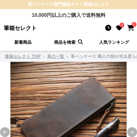
革ペンケース
専門通販サイト
筆箱セレクト
10,000
円以上のご購入で送料無料
0
0
筆箱セレクト
新着商品
商品を検索
人気ランキング
筆箱セレクト TOP
›
革の一覧
›
革ペンケース 職人の技が光る柔
Previous slide
Ne