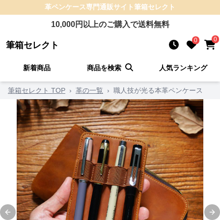
革ペンケース
専門通販サイト
筆箱セレクト
10,000
円以上のご購入で送料無料
0
0
筆箱セレクト
新着商品
商品を検索
人気ランキング
筆箱セレクト TOP
›
革の一覧
›
職人技が光る本革ペンケース
Previous slide
Ne