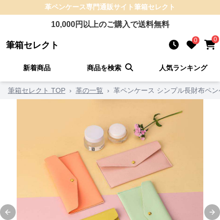
革ペンケース
専門通販サイト
筆箱セレクト
10,000
円以上のご購入で送料無料
0
0
筆箱セレクト
新着商品
商品を検索
人気ランキング
筆箱セレクト TOP
›
革の一覧
›
革ペンケース シンプル長財布ペン
Previous slide
Ne