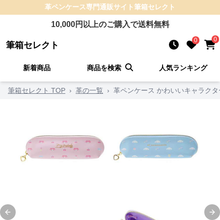
革ペンケース
専門通販サイト
筆箱セレクト
10,000
円以上のご購入で送料無料
0
0
筆箱セレクト
新着商品
商品を検索
人気ランキング
筆箱セレクト TOP
›
革の一覧
›
革ペンケース かわいいキャラクタ
Previous slide
Ne