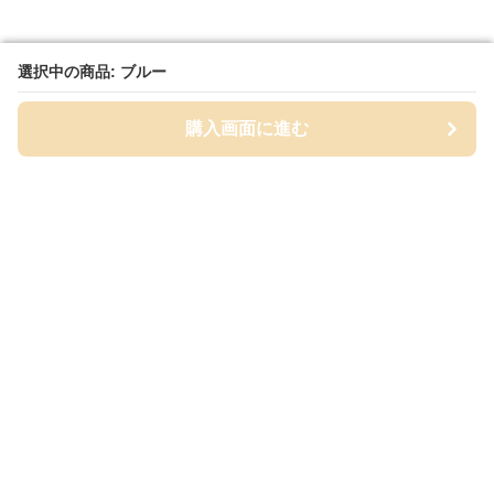
選択中の商品: ブルー
選択中の商品: ブルー
購入画面に進む
購入画面に進む
筆箱セレクト
について
会社概要