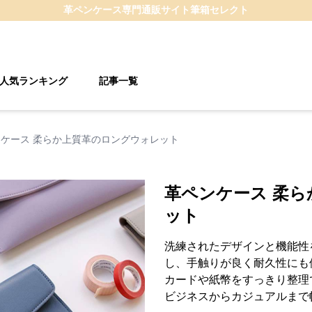
革ペンケース
専門通販サイト
筆箱セレクト
人気ランキング
記事一覧
ケース 柔らか上質革のロングウォレット
革ペンケース 柔
ット
洗練されたデザインと機能性
し、手触りが良く耐久性にも
カードや紙幣をすっきり整理
ビジネスからカジュアルまで