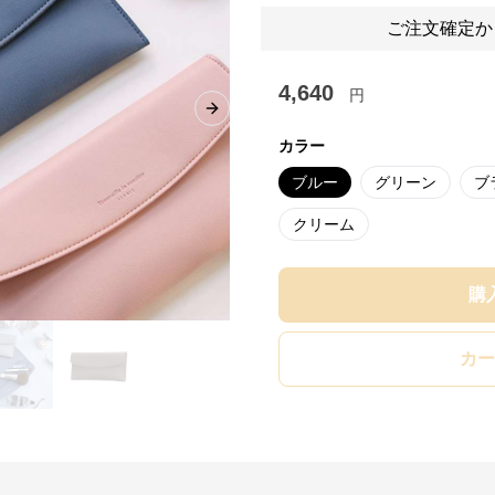
ご注文確定か
4,640
円
Next slide
カラー
ブルー
グリーン
ブ
クリーム
購
カー