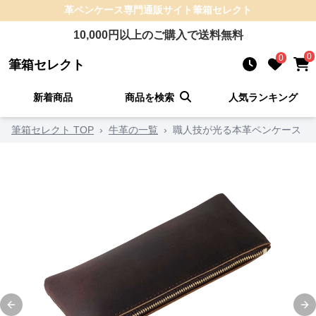
革ペンケース
専門通販サイト
筆箱セレクト
10,000
円以上のご購入で送料無料
0
0
筆箱セレクト
新着商品
商品を検索
人気ランキング
筆箱セレクト TOP
›
牛革の一覧
›
職人技が光る本革ペンケース
Previous slide
Ne