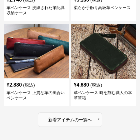
(税込)
(税込)
革ペンケース 洗練された筆記具
柔らか手触り高級革ペンケース
収納ケース
¥
2,880
¥
4,680
(税込)
(税込)
革ペンケース 上質な革の風合い
革ペンケース 時を刻む職人の本
ペンケース
革筆箱
›
新着アイテムの一覧へ