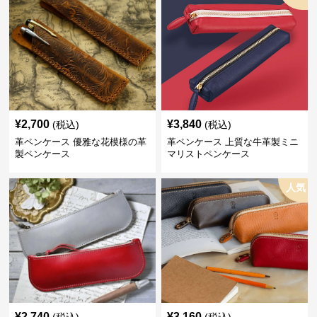
¥
2,700
¥
3,840
(税込)
(税込)
革ペンケース 優雅な花模様の革
革ペンケース 上質な牛革製ミニ
製ペンケース
マリストペンケース
人気
¥
2,740
¥
3,160