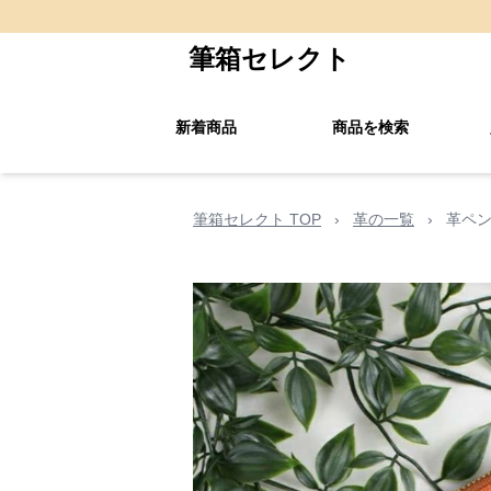
筆箱セレクト
新着商品
商品を検索
筆箱セレクト TOP
›
革の一覧
›
革ペン