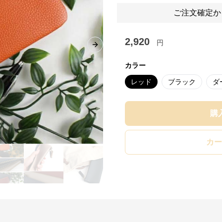
ご注文確定か
2,920
円
Next slide
カラー
レッド
ブラック
ダ
購
カー