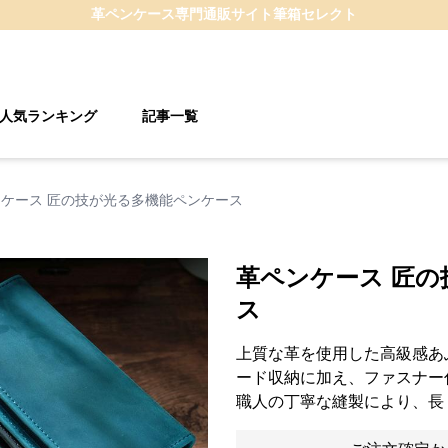
革ペンケース
専門通販サイト
筆箱セレクト
人気ランキング
記事一覧
ケース 匠の技が光る多機能ペンケース
革ペンケース 匠
ス
上質な革を使用した高級感あ
ード収納に加え、ファスナー
職人の丁寧な縫製により、長