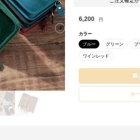
ご注文確定か
6,200
円
Next slide
カラー
ブルー
グリーン
ブ
ワインレッド
購
カー