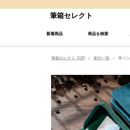
筆箱セレクト
新着商品
商品を検索
筆箱セレクト TOP
›
革の一覧
›
革ペン