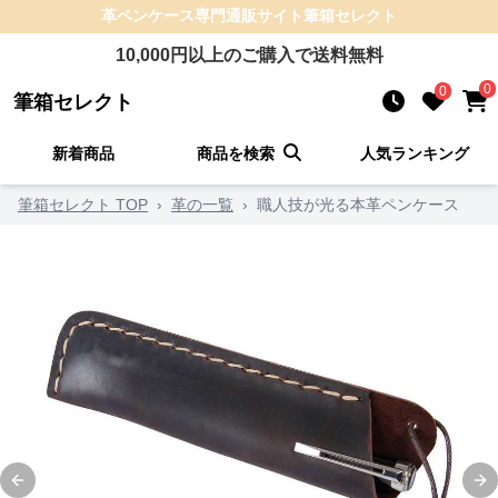
革ペンケース
専門通販サイト
筆箱セレクト
10,000
円以上のご購入で送料無料
0
0
筆箱セレクト
新着商品
商品を検索
人気ランキング
筆箱セレクト TOP
›
革の一覧
›
職人技が光る本革ペンケース
Previous slide
Ne