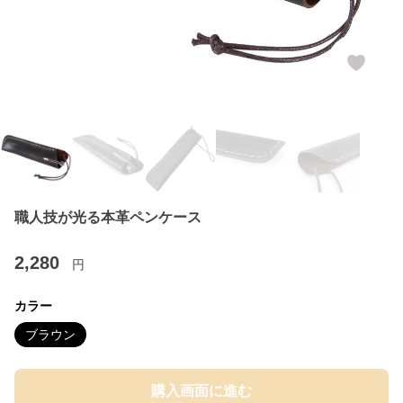
職人技が光る本革ペンケース
2,280
円
カラー
ブラウン
購入画面に進む