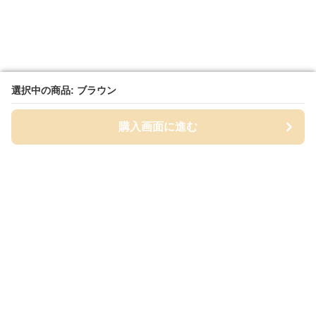
選択中の商品: ブラウン
選択中の商品: ブラウン
購入画面に進む
購入画面に進む
筆箱セレクト
について