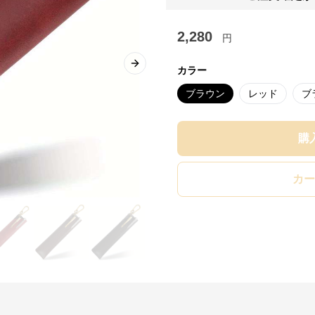
2,280
円
Next slide
カラー
ブラウン
レッド
ブ
購
カー