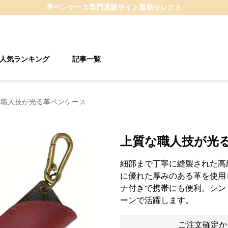
革ペンケース
専門通販サイト
筆箱セレクト
人気ランキング
記事一覧
な職人技が光る革ペンケース
上質な職人技が光
細部まで丁寧に縫製された高
に優れた厚みのある革を使用
ナ付きで携帯にも便利。シン
ーンで活躍します。
ご注文確定か