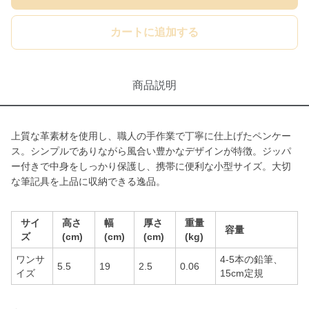
カートに追加する
商品説明
上質な革素材を使用し、職人の手作業で丁寧に仕上げたペンケー
ス。シンプルでありながら風合い豊かなデザインが特徴。ジッパ
ー付きで中身をしっかり保護し、携帯に便利な小型サイズ。大切
な筆記具を上品に収納できる逸品。
サイ
高さ
幅
厚さ
重量
容量
ズ
(cm)
(cm)
(cm)
(kg)
ワンサ
4-5本の鉛筆、
5.5
19
2.5
0.06
イズ
15cm定規