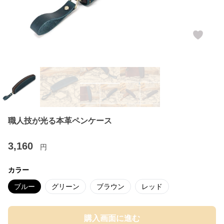
職人技が光る本革ペンケース
3,160
円
カラー
ブルー
グリーン
ブラウン
レッド
購入画面に進む