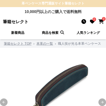
革ペンケース
専門通販サイト
筆箱セレクト
10,000
円以上のご購入で送料無料
0
0
筆箱セレクト
新着商品
商品を検索
人気ランキング
筆箱セレクト TOP
›
本革の一覧
›
職人技が光る本革ペンケース
Previous slide
Ne