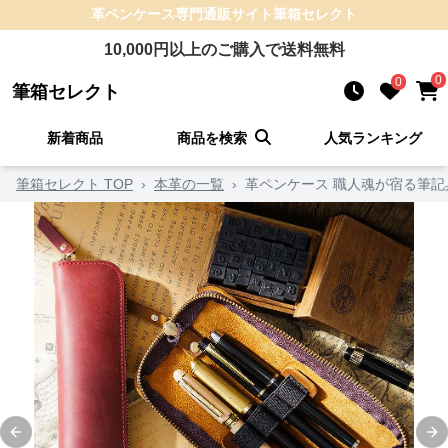
革ペンケース
専門通販サイト
筆箱セレクト
10,000
円以上のご購入で送料無料
0
0
筆箱セレクト
新着商品
商品を検索
人気ランキング
筆箱セレクト TOP
›
本革の一覧
›
革ペンケース 職人魂が宿る筆記
Previous slide
Ne