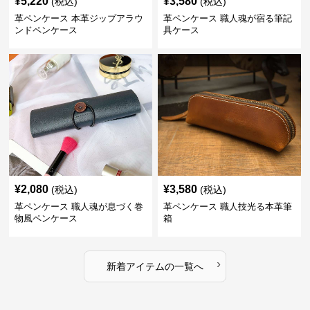
¥
5,220
¥
3,580
(税込)
(税込)
革ペンケース 本革ジップアラウ
革ペンケース 職人魂が宿る筆記
ンドペンケース
具ケース
¥
2,080
¥
3,580
(税込)
(税込)
革ペンケース 職人魂が息づく巻
革ペンケース 職人技光る本革筆
物風ペンケース
箱
›
新着アイテムの一覧へ