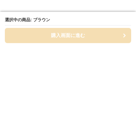
選択中の商品: ブラウン
選択中の商品: ブラウン
購入画面に進む
購入画面に進む
筆箱セレクト
について
会社概要