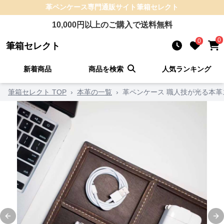
革ペンケース
専門通販サイト
筆箱セレクト
10,000
円以上のご購入で送料無料
0
0
筆箱セレクト
新着商品
商品を検索
人気ランキング
筆箱セレクト TOP
›
本革の一覧
›
革ペンケース 職人技が光る本
Previous slide
Ne