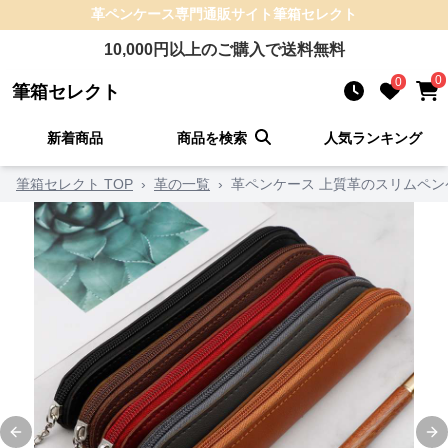
革ペンケース
専門通販サイト
筆箱セレクト
10,000
円以上のご購入で送料無料
0
0
筆箱セレクト
新着商品
商品を検索
人気ランキング
筆箱セレクト TOP
›
革の一覧
›
革ペンケース 上質革のスリムペン
Previous slide
Ne