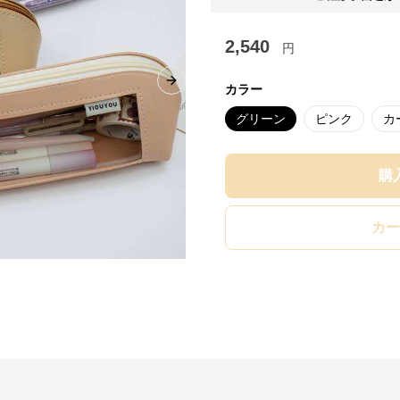
2,540
円
Next slide
カラー
グリーン
ピンク
カ
購
カー