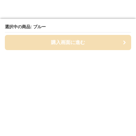
選択中の商品: ブルー
選択中の商品: ブルー
購入画面に進む
購入画面に進む
筆箱セレクト
について