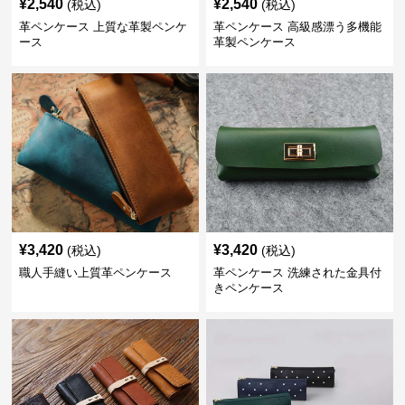
¥
2,540
¥
2,540
(税込)
(税込)
革ペンケース 上質な革製ペンケ
革ペンケース 高級感漂う多機能
ース
革製ペンケース
¥
3,420
¥
3,420
(税込)
(税込)
職人手縫い上質革ペンケース
革ペンケース 洗練された金具付
きペンケース