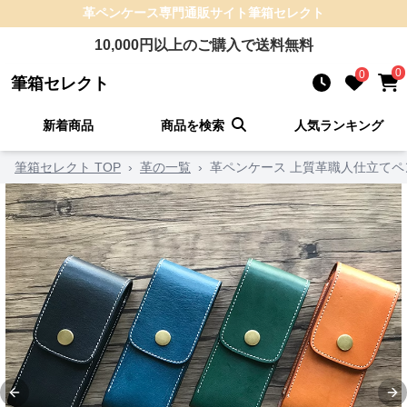
革ペンケース
専門通販サイト
筆箱セレクト
10,000
円以上のご購入で送料無料
0
0
筆箱セレクト
新着商品
商品を検索
人気ランキング
筆箱セレクト TOP
›
革の一覧
›
革ペンケース 上質革職人仕立てペ
Previous slide
Ne