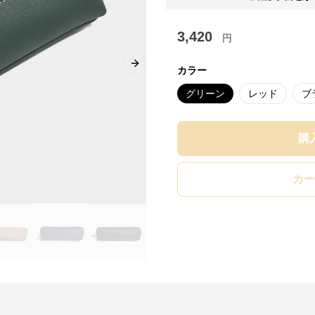
3,420
円
Next slide
カラー
グリーン
レッド
ブ
購
カー