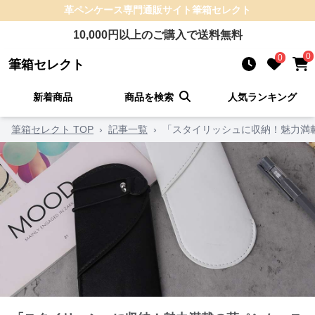
革ペンケース
専門通販サイト
筆箱セレクト
10,000
円以上のご購入で送料無料
0
0
筆箱セレクト
新着商品
商品を検索
人気ランキング
筆箱セレクト TOP
›
記事一覧
›
「スタイリッシュに収納！魅力満載