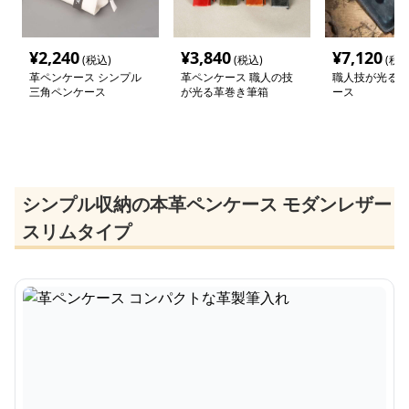
¥
2,240
¥
3,840
¥
7,120
(税込)
(税込)
(税込
革ペンケース シンプル
革ペンケース 職人の技
職人技が光る本
三角ペンケース
が光る革巻き筆箱
ース
シンプル収納の本革ペンケース モダンレザー
スリムタイプ