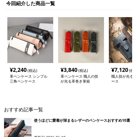
今回紹介した商品一覧
¥
2,240
¥
3,840
¥
7,120
(税込)
(税込)
(税込
革ペンケース シンプル
革ペンケース 職人の技
職人技が光る本
三角ペンケース
が光る革巻き筆箱
ース
おすすめ記事一覧
使うほどに愛着が深まるレザーのペンケースおすすめ10選