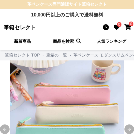
革ペンケース
専門通販サイト
筆箱セレクト
10,000
円以上のご購入で送料無料
0
0
筆箱セレクト
新着商品
商品を検索
人気ランキング
筆箱セレクト TOP
›
筆箱の一覧
›
革ペンケース モダンスリムペン
Previous slide
Ne