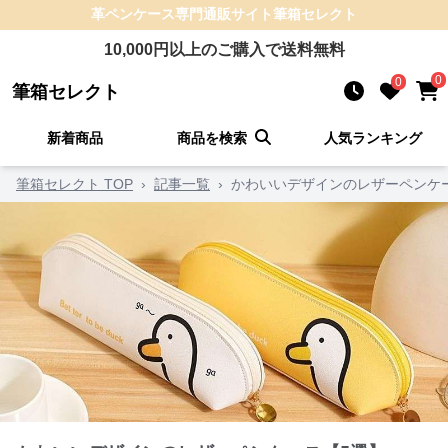
革ペンケース
専門通販サイト
筆箱セレクト
10,000
円以上のご購入で送料無料
0
0
筆箱セレクト
新着商品
商品を検索
人気ランキング
筆箱セレクト TOP
›
記事一覧
›
かわいいデザインのレザーペンケ