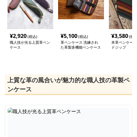
¥
2,920
¥
5,100
¥
3,580
(税込)
(税込)
(税込
職人技が光る上質革ペン
革ペンケース 洗練され
本革ペンケース
ケース
た革製多機能ペンケース
ドジップ
上質な革の風合いが魅力的な職人技の革製ペ
ンケース