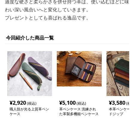
適度な硬さと柔らかさを併せ持つ革は、使い込むほどに味
わい深い風合いへと変化していきます。
プレゼントとしても喜ばれる逸品です。
今回紹介した商品一覧
¥
2,920
¥
5,100
¥
3,580
(税込)
(税込)
(税込
職人技が光る上質革ペン
革ペンケース 洗練され
本革ペンケース
ケース
た革製多機能ペンケース
ドジップ