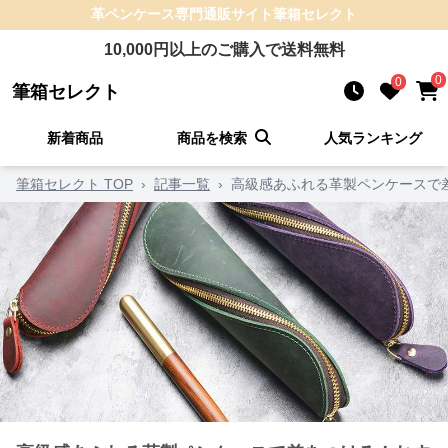
革ペンケース
専門通販サイト
筆箱セレクト
10,000
円以上のご購入で送料無料
0
0
筆箱セレクト
新着商品
商品を検索
人気ランキング
筆箱セレクト TOP
›
記事一覧
›
高級感あふれる革製ペンケースで