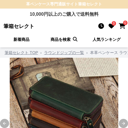
革ペンケース
専門通販サイト
筆箱セレクト
10,000
円以上のご購入で送料無料
0
0
筆箱セレクト
新着商品
商品を検索
人気ランキング
筆箱セレクト TOP
›
ラウンドジップの一覧
›
本革ペンケース ラ
Previous slide
Ne