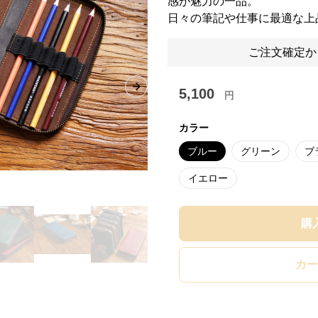
感が魅力の一品。
日々の筆記や仕事に最適な上
ご注文確定か
5,100
Next slide
円
カラー
ブルー
グリーン
ブ
イエロー
購
カー