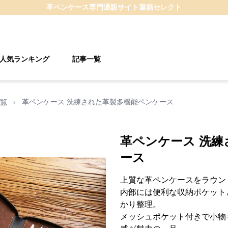
革ペンケース
専門通販サイト
筆箱セレクト
人気ランキング
記事一覧
覧
›
革ペンケース 洗練された革製多機能ペンケース
革ペンケース 洗
ース
上質な革ペンケースをラウン
内部には便利な収納ポケット
かり整理。
メッシュポケット付きで小物