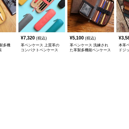
¥
7,320
¥
5,100
¥
3,5
(税込)
(税込)
製多機
革ペンケース 上質革の
革ペンケース 洗練され
本革
帳
コンパクトペンケース
た革製多機能ペンケース
ドジ