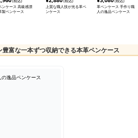
2,960
¥
2,880
¥
3,080
(税込)
(税込)
(税込)
ペンケース 高級感漂
上質な職人技が光る革ペ
革ペンケース 手作り職
革製ペンケース
ンケース
人の逸品ペンケース
ン豊富な一本ずつ収納できる本革ペンケース