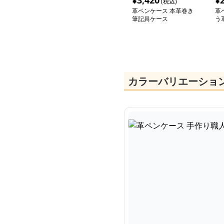
¥
3,420
¥
(税込)
革ペンケース 本革巻き
革
筆記具ケース
う
カラーバリエーショ