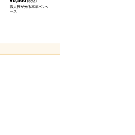
¥
6,860
¥
2,800
¥
7,240
(税込)
(税込)
(税込
職人技が光る本革ペンケ
革ペンケース 贅沢な一
革ペンケース 
ース
品ペンケース
ードペンケース