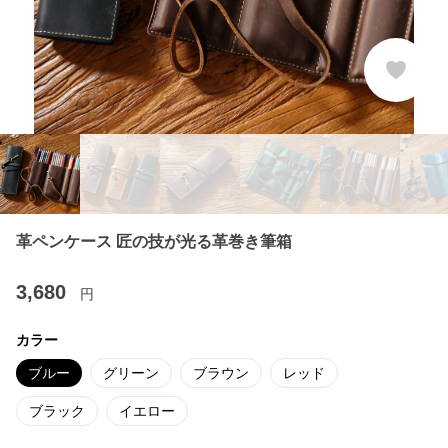
革ペンケース 匠の技が光る革巻き筆箱
3,680
円
カラー
ブルー
グリーン
ブラウン
レッド
ブラック
イエロー