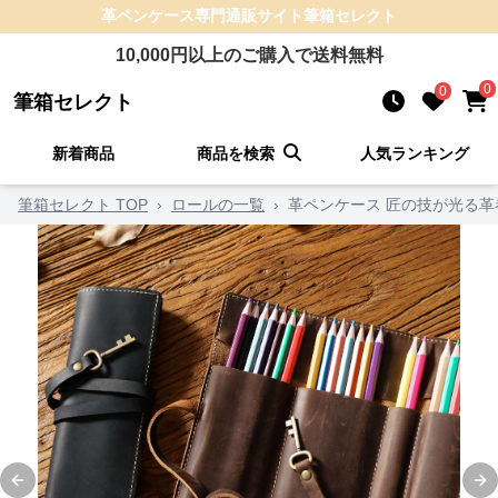
革ペンケース
専門通販サイト
筆箱セレクト
10,000
円以上のご購入で送料無料
0
0
筆箱セレクト
新着商品
商品を検索
人気ランキング
筆箱セレクト TOP
›
ロールの一覧
›
革ペンケース 匠の技が光る革
Previous slide
Ne