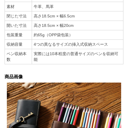
素材
牛革、馬革
閉じた寸法
高さ18.5cm × 幅6.5cm
開いた寸法
高さ18.5cm × 幅20cm
包装重量
約65g（OPP袋包装）
収納容量
4つの異なるサイズの挿入式収納スペース
ペン収納本
実際には10本程度の普通サイズのペンを収納可
数
能
商品画像