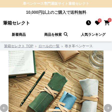
革ペンケース
専門通販サイト
筆箱セレクト
10,000
円以上のご購入で送料無料
0
0
筆箱セレクト
新着商品
商品を検索
人気ランキング
筆箱セレクト TOP
›
ロールの一覧
›
巻き革ペンケース
Previous slide
Ne