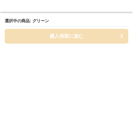
選択中の商品: グリーン
選択中の商品: グリーン
購入画面に進む
購入画面に進む
筆箱セレクト
について
会社概要