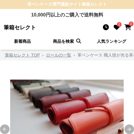
革ペンケース
専門通販サイト
筆箱セレクト
10,000
円以上のご購入で送料無料
0
0
筆箱セレクト
新着商品
商品を検索
人気ランキング
筆箱セレクト TOP
›
ロールの一覧
›
革ペンケース 職人技が光る革
Previous slide
Ne